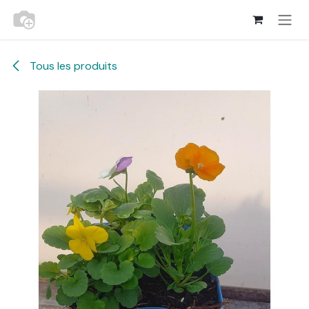
Se rendre au contenu
Tous les produits