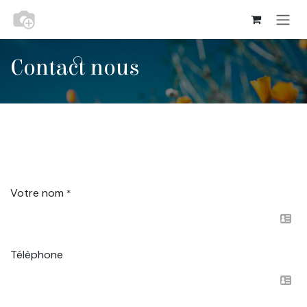
Se rendre au contenu
Contact nous
Votre nom
*
Télèphone