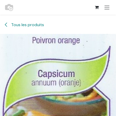
Se rendre au contenu
Tous les produits