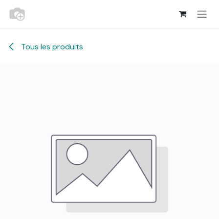
Se rendre au contenu
Tous les produits