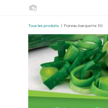
Se rendre au contenu
Accueil
Contactez-nous
Websh
Tous les produits
Poireau barquette 50