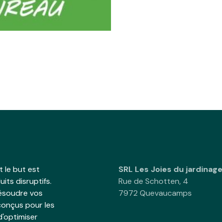
 le but est
SRL Les Joies du jardinag
its disruptifs.
Rue de Schotten, 4
résoudre vos
7972 Quevaucamps
onçus pour les
d'optimiser