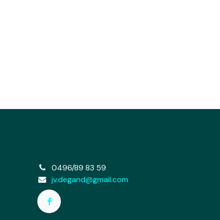
e
0496/89 83 59
jv.degand@gmail.com