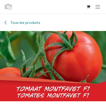
Se rendre au contenu
Tous les produits