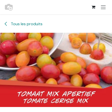
Se rendre au contenu
Tous les produits