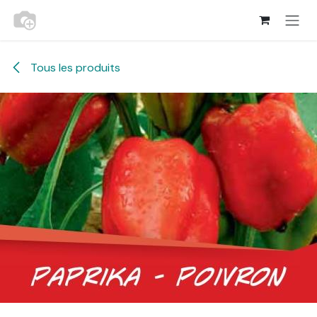
Se rendre au contenu
Tous les produits