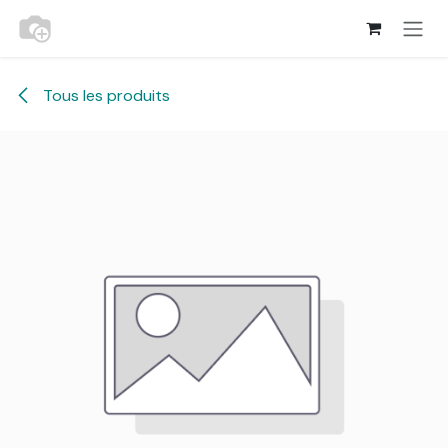
Se rendre au contenu
Tous les produits