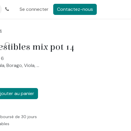
Se connecter
Contactez-nous
4
stibles mix pot 14
 6
a, Borago, Viola, ...
jouter au panier
mboursé de 30 jours
rables