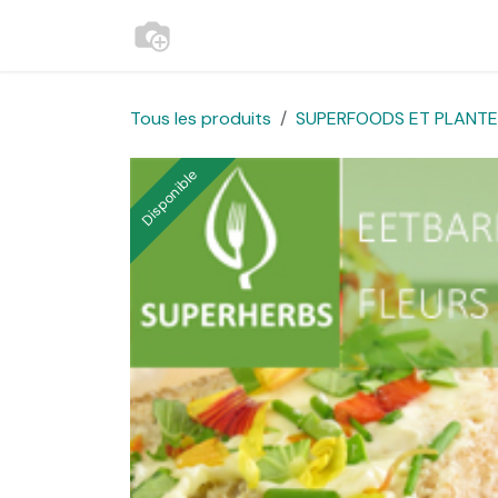
Se rendre au contenu
Accueil
Contactez-nous
Websh
Tous les produits
SUPERFOODS ET PLANTES
Disponible