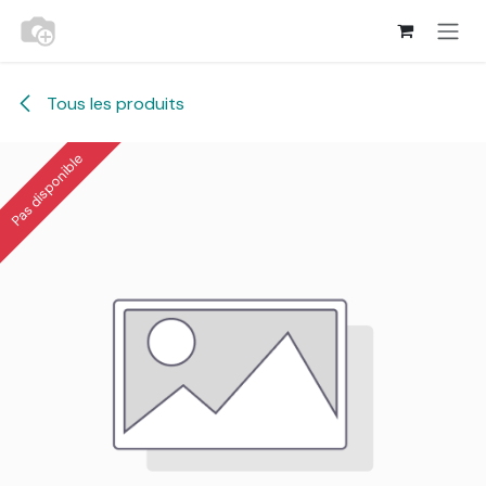
Se rendre au contenu
Tous les produits
Pas disponible