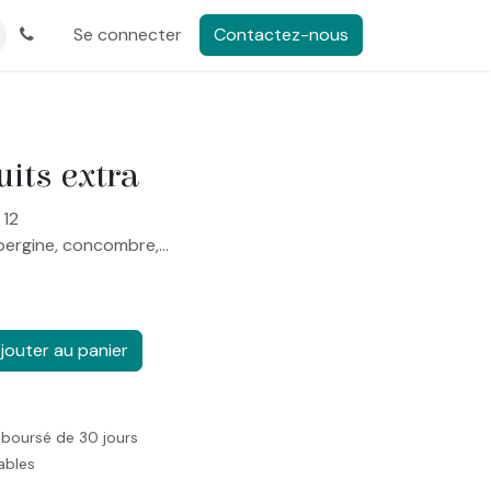
Se connecter
Contactez-nous
its extra
 12
bergine, concombre,...
jouter au panier
mboursé de 30 jours
rables