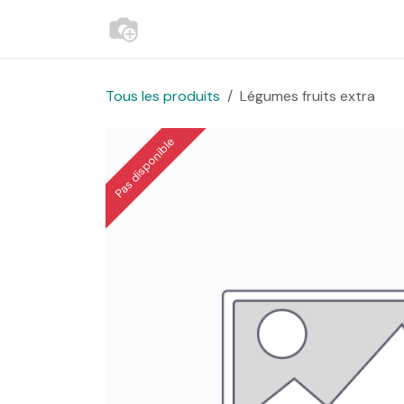
Se rendre au contenu
Accueil
Contactez-nous
Websh
Tous les produits
Légumes fruits extra
Pas disponible