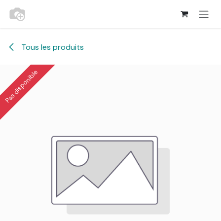
Se rendre au contenu
Tous les produits
Pas disponible