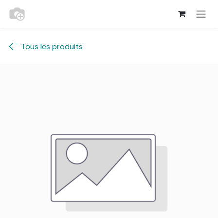
Se rendre au contenu
Tous les produits