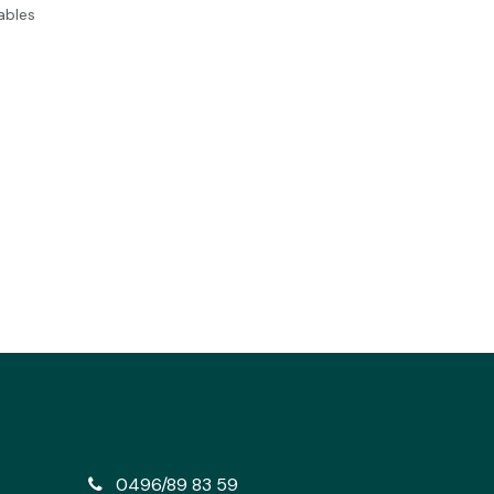
rables
e
0496/89 83 59