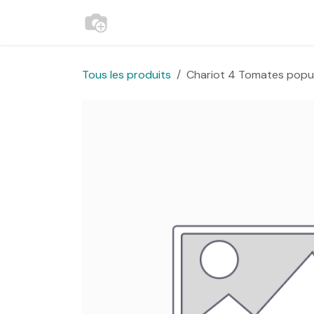
Se rendre au contenu
Accueil
Contactez-nous
Websh
Tous les produits
Chariot 4 Tomates popul