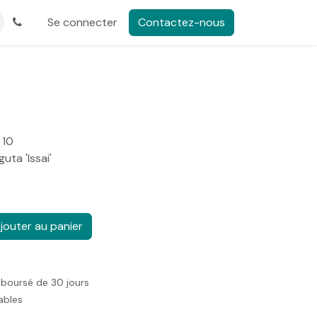
Se connecter
Contactez-nous
 10
guta 'Issai'
jouter au panier
mboursé de 30 jours
rables