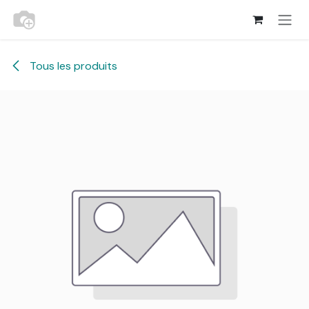
Se rendre au contenu
Tous les produits