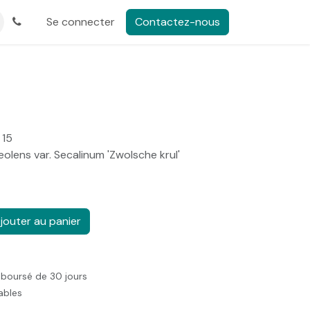
Se connecter
Contactez-nous
 15
eolens var. Secalinum 'Zwolsche krul'
jouter au panier
mboursé de 30 jours
rables