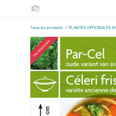
Se rendre au contenu
Accueil
Contactez-nous
Websh
Tous les produits
PLANTES OFFICINALES EN
Pas disponible