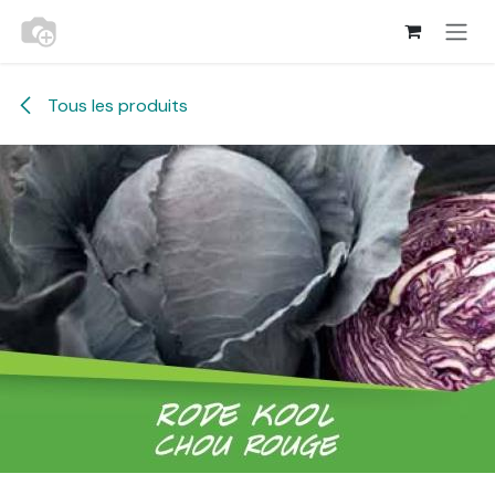
Se rendre au contenu
Tous les produits