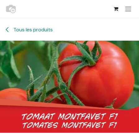
Se rendre au contenu
Tous les produits