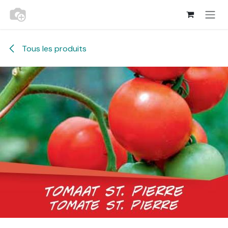
Se rendre au contenu
Tous les produits