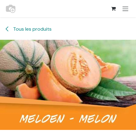
Se rendre au contenu
Tous les produits