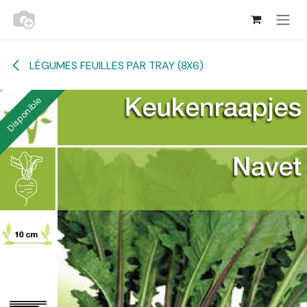
Se rendre au contenu
LÉGUMES FEUILLES PAR TRAY (8X6)
Disponible