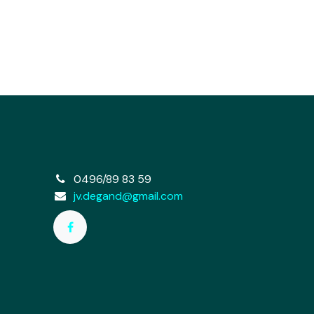
e
0496/89 83 59
jv.degand@gmail.com