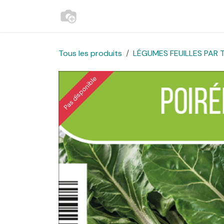
Se rendre au contenu
Accueil
Contactez-nous
Websh
Tous les produits
LÉGUMES FEUILLES PAR T
Pas disponible