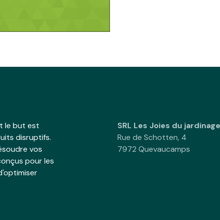
 le but est
SRL Les Joies du jardinag
its disruptifs.
Rue de Schotten, 4
résoudre vos
7972 Quevaucamps
onçus pour les
d'optimiser