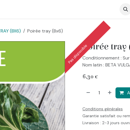
op
RAY (8X6)
Poirée tray (8x6)
Poirée tray
Pas disponible
Conditionnement : Sur
Nom latin : BETA VUL
6,30
€
A
Conditions générales
Garantie satisfait ou re
Livraison : 2-3 jours ouv