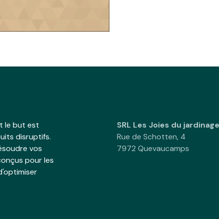
 le but est
SRL Les Joies du jardinag
its disruptifs.
Rue de Schotten, 4
résoudre vos
7972 Quevaucamps
onçus pour les
d'optimiser