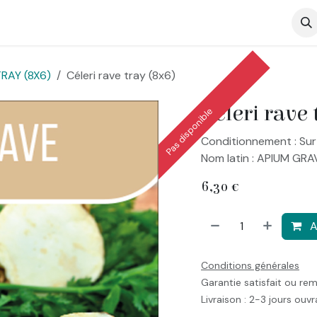
op
RAY (8X6)
Céleri rave tray (8x6)
Céleri rave 
Pas disponible
Conditionnement : Sur
Nom latin : APIUM GR
6,30
€
A
Conditions générales
Garantie satisfait ou re
Livraison : 2-3 jours ouv