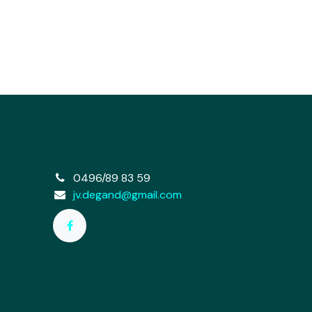
e
0496/89 83 59
jv.degand@gmail.com