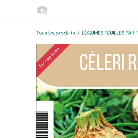
Se rendre au contenu
Accueil
Contactez-nous
Websh
Tous les produits
LÉGUMES FEUILLES PAR T
Pas disponible