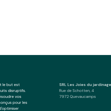
 le but est
SRL Les Joies du jardinag
its disruptifs.
Rue de Schotten, 4
résoudre vos
7972 Quevaucamps
onçus pour les
d'optimiser