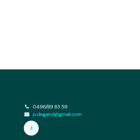
e
0496/89 83 59
jv.degand@gmail.com